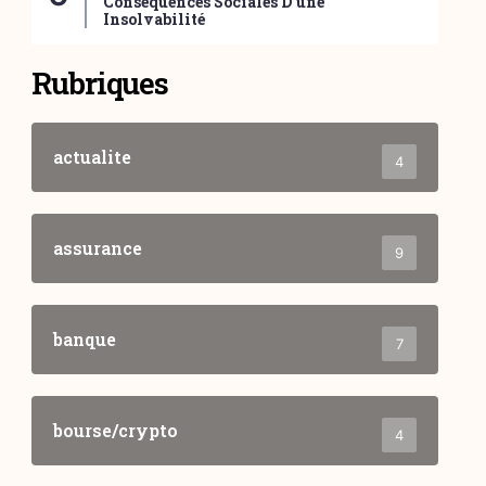
Conséquences Sociales D’une
Insolvabilité
Rubriques
actualite
4
assurance
9
banque
7
bourse/crypto
4