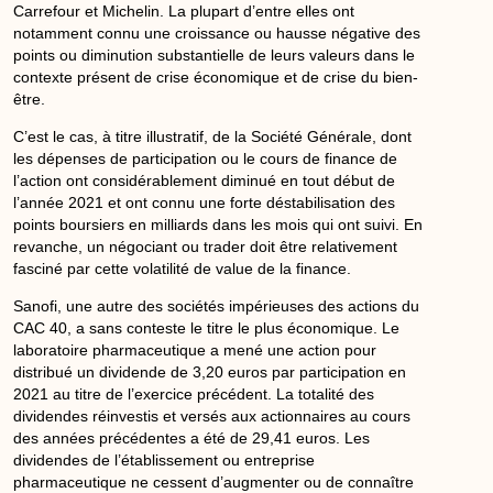
Carrefour et Michelin. La plupart d’entre elles ont
notamment connu une
croissance
ou
hausse
négative des
points
ou diminution substantielle de leurs
valeurs
dans le
contexte présent de crise économique et de crise du bien-
être.
C’est le cas, à titre illustratif, de la
Société
Générale, dont
les dépenses de participation ou le
cours
de
finance
de
l’
action
ont considérablement diminué en tout début de
l’année 2021 et ont connu une forte déstabilisation des
points
boursiers en
milliards
dans les mois qui ont suivi. En
revanche, un négociant ou trader doit être relativement
fasciné par cette volatilité de
value
de la
finance
.
Sanofi, une autre des
sociétés
impérieuses des actions du
CAC 40, a sans conteste le titre le plus économique. Le
laboratoire pharmaceutique a mené une action pour
distribué un dividende de 3,20
euros
par participation en
2021 au titre de l’exercice précédent. La totalité des
dividendes
réinvestis
et versés aux
actionnaires
au
cours
des années précédentes a été de 29,41
euros
. Les
dividendes
de l’établissement ou entreprise
pharmaceutique ne cessent d’augmenter ou de connaître