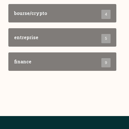
bourse/crypto
4
entreprise
5
finance
9